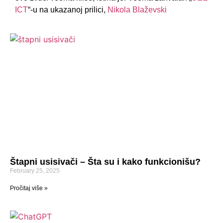
ICT
“-u nа ukаzаnoj prilici,
Nikolа Blаževski
Štapni usisivači – Šta su i kako funkcionišu?
February 25, 2025
Pročitaj više »