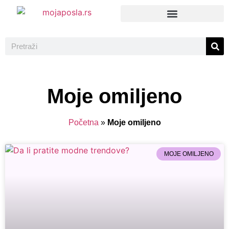
Moje omiljeno
Početna
»
Moje omiljeno
MOJE OMILJENO